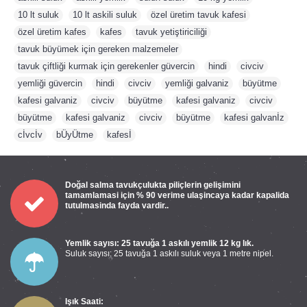
10 lt suluk
,
10 lt askili suluk
,
özel üretim tavuk kafesi
,
özel üretim kafes
,
kafes
,
tavuk yetiştiriciliği
,
tavuk büyümek için gereken malzemeler
,
tavuk çiftliği kurmak için gerekenler güvercin
,
hindi
,
civciv
,
yemliği güvercin
,
hindi
,
civciv
,
yemliği galvaniz
,
büyütme
,
kafesi galvaniz
,
civciv
,
büyütme
,
kafesi galvaniz
,
civciv
,
büyütme
,
kafesi galvaniz
,
civciv
,
büyütme
,
kafesi galvanİz
,
cİvcİv
,
bÜyÜtme
,
kafesİ
Doğal salma tavukçulukta piliçlerin gelişimini
tamamlamasi için % 90 verime ulaşincaya kadar kapalida
tutulmasinda fayda vardir..
Yemlik sayısı: 25 tavuğa 1 askılı yemlik 12 kg lık.
Suluk sayısı: 25 tavuğa 1 askılı suluk veya 1 metre nipel.
Işık Saati: