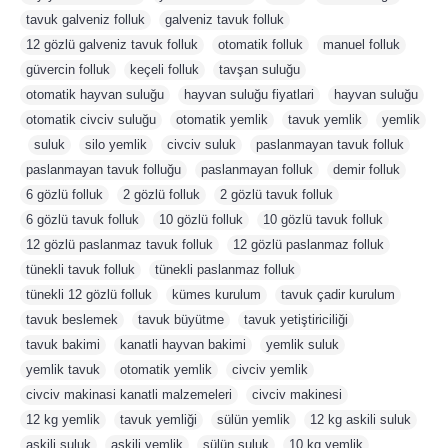
tavuk galveniz folluk
,
galveniz tavuk folluk
,
12 gözlü galveniz tavuk folluk
,
otomatik folluk
,
manuel folluk
,
güvercin folluk
,
keçeli folluk
,
tavşan suluğu
,
otomatik hayvan suluğu
,
hayvan suluğu fiyatlari
,
hayvan suluğu
,
otomatik civciv suluğu
,
otomatik yemlik
,
tavuk yemlik
,
yemlik
,
suluk
,
silo yemlik
,
civciv suluk
,
paslanmayan tavuk folluk
,
paslanmayan tavuk folluğu
,
paslanmayan folluk
,
demir folluk
,
6 gözlü folluk
,
2 gözlü folluk
,
2 gözlü tavuk folluk
,
6 gözlü tavuk folluk
,
10 gözlü folluk
,
10 gözlü tavuk folluk
,
12 gözlü paslanmaz tavuk folluk
,
12 gözlü paslanmaz folluk
,
tünekli tavuk folluk
,
tünekli paslanmaz folluk
,
tünekli 12 gözlü folluk
,
kümes kurulum
,
tavuk çadir kurulum
,
tavuk beslemek
,
tavuk büyütme
,
tavuk yetiştiriciliği
,
tavuk bakimi
,
kanatli hayvan bakimi
,
yemlik suluk
,
yemlik tavuk
,
otomatik yemlik
,
civciv yemlik
,
civciv makinasi kanatli malzemeleri
,
civciv makinesi
,
12 kg yemlik
,
tavuk yemliği
,
sülün yemlik
,
12 kg askili suluk
,
askili suluk
,
askili yemlik
,
sülün suluk
,
10 kg yemlik
,