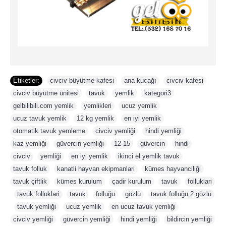
Etiketler:
civciv büyütme kafesi
,
ana kucağı
,
civciv kafesi
,
civciv büyütme ünitesi
,
tavuk
,
yemlik
,
kategori3
,
gelbilibili.com yemlik
,
yemlikleri
,
ucuz yemlik
,
ucuz tavuk yemlik
,
12 kg yemlik
,
en iyi yemlik
,
otomatik tavuk yemleme
,
civciv yemliği
,
hindi yemliği
,
kaz yemliği
,
güvercin yemliği
,
12-15
,
güvercin
,
hindi
,
civciv
,
yemliği
,
en iyi yemlik
,
ikinci el yemlik tavuk
,
tavuk folluk
,
kanatli hayvan ekipmanlari
,
kümes hayvanciliği
,
tavuk çiftlik
,
kümes kurulum
,
çadir kurulum
,
tavuk
,
folluklari
,
tavuk folluklari
,
tavuk
,
folluğu
,
gözlü
,
tavuk folluğu 2 gözlü
,
tavuk yemliği
,
ucuz yemlik
,
en ucuz tavuk yemliği
,
civciv yemliği
,
güvercin yemliği
,
hindi yemliği
,
bildircin yemliği