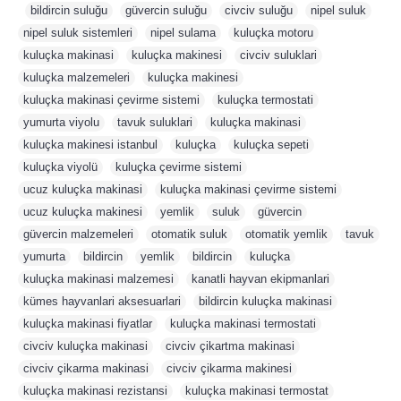
,
bildircin suluğu
,
güvercin suluğu
,
civciv suluğu
,
nipel suluk
,
nipel suluk sistemleri
,
nipel sulama
,
kuluçka motoru
,
kuluçka makinasi
,
kuluçka makinesi
,
civciv suluklari
,
kuluçka malzemeleri
,
kuluçka makinesi
,
kuluçka makinasi çevirme sistemi
,
kuluçka termostati
,
yumurta viyolu
,
tavuk suluklari
,
kuluçka makinasi
,
kuluçka makinesi istanbul
,
kuluçka
,
kuluçka sepeti
,
kuluçka viyolü
,
kuluçka çevirme sistemi
,
ucuz kuluçka makinasi
,
kuluçka makinasi çevirme sistemi
,
ucuz kuluçka makinesi
,
yemlik
,
suluk
,
güvercin
,
güvercin malzemeleri
,
otomatik suluk
,
otomatik yemlik
,
tavuk
,
yumurta
,
bildircin
,
yemlik
,
bildircin
,
kuluçka
,
kuluçka makinasi malzemesi
,
kanatli hayvan ekipmanlari
,
kümes hayvanlari aksesuarlari
,
bildircin kuluçka makinasi
,
kuluçka makinasi fiyatlar
,
kuluçka makinasi termostati
,
civciv kuluçka makinasi
,
civciv çikartma makinasi
,
civciv çikarma makinasi
,
civciv çikarma makinesi
,
kuluçka makinasi rezistansi
,
kuluçka makinasi termostat
,