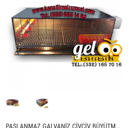
PASLANMAZ GALVANİZ CİVCİV BÜYÜTME KAFESİ