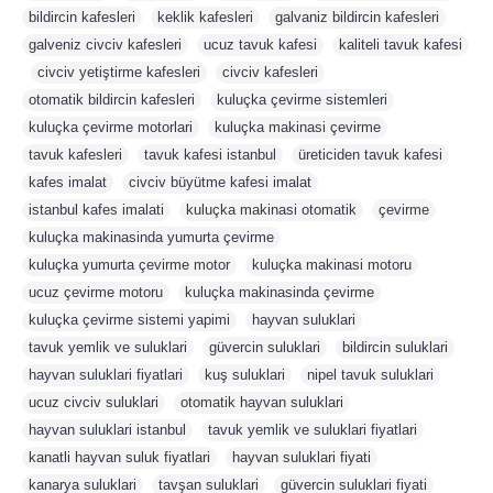
bildircin kafesleri
,
keklik kafesleri
,
galvaniz bildircin kafesleri
,
galveniz civciv kafesleri
,
ucuz tavuk kafesi
,
kaliteli tavuk kafesi
,
civciv yetiştirme kafesleri
,
civciv kafesleri
,
otomatik bildircin kafesleri
,
kuluçka çevirme sistemleri
,
kuluçka çevirme motorlari
,
kuluçka makinasi çevirme
,
tavuk kafesleri
,
tavuk kafesi istanbul
,
üreticiden tavuk kafesi
,
kafes imalat
,
civciv büyütme kafesi imalat
,
istanbul kafes imalati
,
kuluçka makinasi otomatik
,
çevirme
,
kuluçka makinasinda yumurta çevirme
,
kuluçka yumurta çevirme motor
,
kuluçka makinasi motoru
,
ucuz çevirme motoru
,
kuluçka makinasinda çevirme
,
kuluçka çevirme sistemi yapimi
,
hayvan suluklari
,
tavuk yemlik ve suluklari
,
güvercin suluklari
,
bildircin suluklari
,
hayvan suluklari fiyatlari
,
kuş suluklari
,
nipel tavuk suluklari
,
ucuz civciv suluklari
,
otomatik hayvan suluklari
,
hayvan suluklari istanbul
,
tavuk yemlik ve suluklari fiyatlari
,
kanatli hayvan suluk fiyatlari
,
hayvan suluklari fiyati
,
kanarya suluklari
,
tavşan suluklari
,
güvercin suluklari fiyati
,