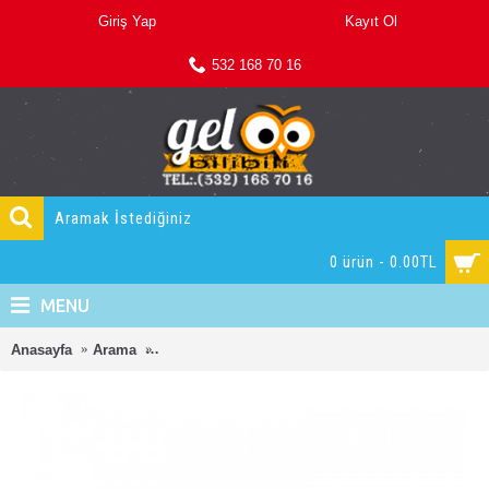
Giriş Yap
Kayıt Ol
532 168 70 16
0 ürün - 0.00TL
MENU
Anasayfa
Arama
PASLANMAZ GALVANİZ CİVCİV BÜYÜTME KAFE