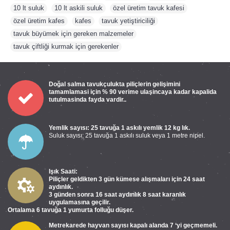
10 lt suluk
,
10 lt askili suluk
,
özel üretim tavuk kafesi
,
özel üretim kafes
,
kafes
,
tavuk yetiştiriciliği
,
tavuk büyümek için gereken malzemeler
,
tavuk çiftliği kurmak için gerekenler
Doğal salma tavukçulukta piliçlerin gelişimini
tamamlamasi için % 90 verime ulaşincaya kadar kapalida
tutulmasinda fayda vardir..
Yemlik sayısı: 25 tavuğa 1 askılı yemlik 12 kg lık.
Suluk sayısı: 25 tavuğa 1 askılı suluk veya 1 metre nipel.
Işık Saati:
Piliçler geldikten 3 gün kümese alışmaları için 24 saat
aydınlık.
3 günden sonra 16 saat aydınlık 8 saat karanlık
uygulamasına geçilir.
Ortalama 6 tavuğa 1 yumurta folluğu düşer.
Metrekarede hayvan sayısı kapalı alanda 7 ‘yi geçmemeli.