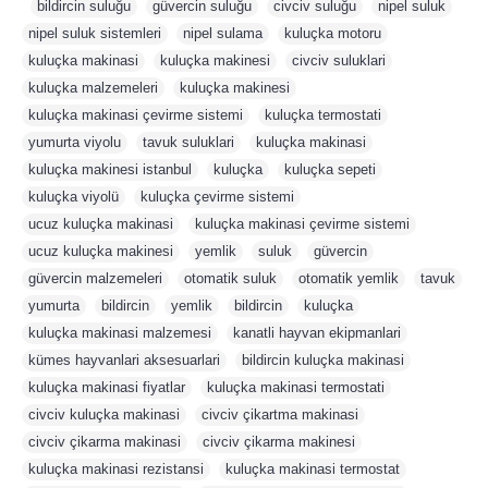
,
bildircin suluğu
,
güvercin suluğu
,
civciv suluğu
,
nipel suluk
,
nipel suluk sistemleri
,
nipel sulama
,
kuluçka motoru
,
kuluçka makinasi
,
kuluçka makinesi
,
civciv suluklari
,
kuluçka malzemeleri
,
kuluçka makinesi
,
kuluçka makinasi çevirme sistemi
,
kuluçka termostati
,
yumurta viyolu
,
tavuk suluklari
,
kuluçka makinasi
,
kuluçka makinesi istanbul
,
kuluçka
,
kuluçka sepeti
,
kuluçka viyolü
,
kuluçka çevirme sistemi
,
ucuz kuluçka makinasi
,
kuluçka makinasi çevirme sistemi
,
ucuz kuluçka makinesi
,
yemlik
,
suluk
,
güvercin
,
güvercin malzemeleri
,
otomatik suluk
,
otomatik yemlik
,
tavuk
,
yumurta
,
bildircin
,
yemlik
,
bildircin
,
kuluçka
,
kuluçka makinasi malzemesi
,
kanatli hayvan ekipmanlari
,
kümes hayvanlari aksesuarlari
,
bildircin kuluçka makinasi
,
kuluçka makinasi fiyatlar
,
kuluçka makinasi termostati
,
civciv kuluçka makinasi
,
civciv çikartma makinasi
,
civciv çikarma makinasi
,
civciv çikarma makinesi
,
kuluçka makinasi rezistansi
,
kuluçka makinasi termostat
,