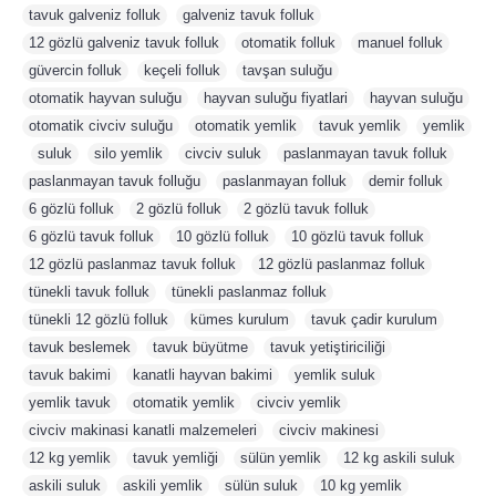
tavuk galveniz folluk
,
galveniz tavuk folluk
,
12 gözlü galveniz tavuk folluk
,
otomatik folluk
,
manuel folluk
,
güvercin folluk
,
keçeli folluk
,
tavşan suluğu
,
otomatik hayvan suluğu
,
hayvan suluğu fiyatlari
,
hayvan suluğu
,
otomatik civciv suluğu
,
otomatik yemlik
,
tavuk yemlik
,
yemlik
,
suluk
,
silo yemlik
,
civciv suluk
,
paslanmayan tavuk folluk
,
paslanmayan tavuk folluğu
,
paslanmayan folluk
,
demir folluk
,
6 gözlü folluk
,
2 gözlü folluk
,
2 gözlü tavuk folluk
,
6 gözlü tavuk folluk
,
10 gözlü folluk
,
10 gözlü tavuk folluk
,
12 gözlü paslanmaz tavuk folluk
,
12 gözlü paslanmaz folluk
,
tünekli tavuk folluk
,
tünekli paslanmaz folluk
,
tünekli 12 gözlü folluk
,
kümes kurulum
,
tavuk çadir kurulum
,
tavuk beslemek
,
tavuk büyütme
,
tavuk yetiştiriciliği
,
tavuk bakimi
,
kanatli hayvan bakimi
,
yemlik suluk
,
yemlik tavuk
,
otomatik yemlik
,
civciv yemlik
,
civciv makinasi kanatli malzemeleri
,
civciv makinesi
,
12 kg yemlik
,
tavuk yemliği
,
sülün yemlik
,
12 kg askili suluk
,
askili suluk
,
askili yemlik
,
sülün suluk
,
10 kg yemlik
,