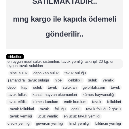
SATILMAKTADIR..
mng kargo ile kapıda ödemeli
gönderilir..
Etiketler:
en uygun nipel suluk sistemleri. tavuk yemliği askı ipli 20 kg. en
uygun tavuk sulukları
,
nipel suluk
,
depo kap suluk
,
tavuk suluğu
,
şamandirali tavuk suluğu
,
nipel
,
gelbilibili
,
suluk
,
yemlik
,
depo
,
kap
,
suluk
,
tavuk
,
sulukları
,
gelbilibili.com
,
tavuk
,
tavuk folluk
,
kanatli hayvan ekipmanlari
,
kümes hayvanciliği
,
tavuk çiftlik
,
kümes kurulum
,
çadir kurulum
,
tavuk
,
folluklari
,
tavuk folluklari
,
tavuk
,
folluğu
,
gözlü
,
tavuk folluğu 2 gözlü
,
tavuk yemliği
,
ucuz yemlik
,
en ucuz tavuk yemliği
,
civciv yemliği
,
güvercin yemliği
,
hindi yemliği
,
bildircin yemliği