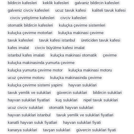
bildircin kafesleri
,
keklik kafesleri
,
galvaniz bildircin kafesleri
,
galveniz civciv kafesleri
,
ucuz tavuk kafesi
,
kaliteli tavuk kafesi
,
civciv yetiştirme kafesleri
,
civciv kafesleri
,
otomatik bildircin kafesleri
,
kuluçka çevirme sistemleri
,
kuluçka çevirme motorlari
,
kuluçka makinasi çevirme
,
tavuk kafesleri
,
tavuk kafesi istanbul
,
üreticiden tavuk kafesi
,
kafes imalat
,
civciv büyütme kafesi imalat
,
istanbul kafes imalati
,
kuluçka makinasi otomatik
,
çevirme
,
kuluçka makinasinda yumurta çevirme
,
kuluçka yumurta çevirme motor
,
kuluçka makinasi motoru
,
ucuz çevirme motoru
,
kuluçka makinasinda çevirme
,
kuluçka çevirme sistemi yapimi
,
hayvan suluklari
,
tavuk yemlik ve suluklari
,
güvercin suluklari
,
bildircin suluklari
,
hayvan suluklari fiyatlari
,
kuş suluklari
,
nipel tavuk suluklari
,
ucuz civciv suluklari
,
otomatik hayvan suluklari
,
hayvan suluklari istanbul
,
tavuk yemlik ve suluklari fiyatlari
,
kanatli hayvan suluk fiyatlari
,
hayvan suluklari fiyati
,
kanarya suluklari
,
tavşan suluklari
,
güvercin suluklari fiyati
,