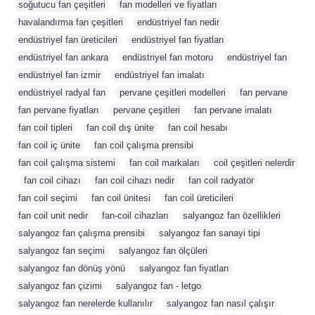
soğutucu fan çeşitleri
,
fan modelleri ve fiyatları
,
havalandırma fan çeşitleri
,
endüstriyel fan nedir
,
endüstriyel fan üreticileri
,
endüstriyel fan fiyatları
,
endüstriyel fan ankara
,
endüstriyel fan motoru
,
endüstriyel fan
,
endüstriyel fan izmir
,
endüstriyel fan imalatı
,
endüstriyel radyal fan
,
pervane çeşitleri modelleri
,
fan pervane
,
fan pervane fiyatları
,
pervane çeşitleri
,
fan pervane imalatı
,
fan coil tipleri
,
fan coil dış ünite
,
fan coil hesabı
,
fan coil iç ünite
,
fan coil çalışma prensibi
,
fan coil çalışma sistemi
,
fan coil markaları
,
coil çeşitleri nelerdir
,
fan coil cihazı
,
fan coil cihazı nedir
,
fan coil radyatör
,
fan coil seçimi
,
fan coil ünitesi
,
fan coil üreticileri
,
fan coil unit nedir
,
fan-coil cihazları
,
salyangoz fan özellikleri
,
salyangoz fan çalışma prensibi
,
salyangoz fan sanayi tipi
,
salyangoz fan seçimi
,
salyangoz fan ölçüleri
,
salyangoz fan dönüş yönü
,
salyangoz fan fiyatları
,
salyangoz fan çizimi
,
salyangoz fan - letgo
,
salyangoz fan nerelerde kullanılır
,
salyangoz fan nasıl çalışır
,