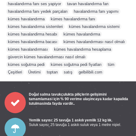
havalandırma fanı ses yapiyor
,
tavan havalandırma fan
,
havalandırma fanı yedek parçaları
,
havalandırma fanı yapımı
,
kümes havalandırma
,
kümes havalandırma fanı
,
kümes havalandırma sistemleri
,
kümes havalandırma sistemi
,
kümes havalandirma hesabı
,
kümes havalandırma
,
kümes havalandirma bacası
,
kümes havalandırması nasıl olmalı
,
kümes havalandırması
,
kümes havalandırma hesaplama
,
güvercin kümes havalandırması nasıl olmalı
,
kümes soğutma pedi
,
kümes soğutma pedi fiyatları
,
tüm
,
Çeşitleri
,
Üretimi
,
toptan
,
satış
,
gelbilibili.com
Doğal salma tavukçulukta piliçlerin gelişimini
tamamlamasi için % 90 verime ulaşincaya kadar kapalida
tutulmasinda fayda vardir..
Yemlik sayısı: 25 tavuğa 1 askılı yemlik 12 kg lık.
Suluk sayısı: 25 tavuğa 1 askılı suluk veya 1 metre nipel.