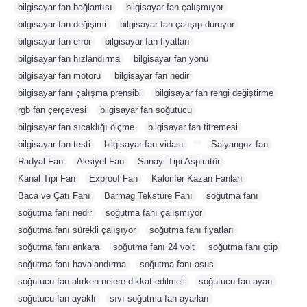
bilgisayar fan bağlantısı
,
bilgisayar fan çalışmıyor
,
bilgisayar fan değişimi
,
bilgisayar fan çalışıp duruyor
,
bilgisayar fan error
,
bilgisayar fan fiyatları
,
bilgisayar fan hızlandırma
,
bilgisayar fan yönü
,
bilgisayar fan motoru
,
bilgisayar fan nedir
,
bilgisayar fanı çalışma prensibi
,
bilgisayar fan rengi değiştirme
,
rgb fan çerçevesi
,
bilgisayar fan soğutucu
,
bilgisayar fan sıcaklığı ölçme
,
bilgisayar fan titremesi
,
bilgisayar fan testi
,
bilgisayar fan vidası
,
,
Salyangoz fan
,
Radyal Fan
,
Aksiyel Fan
,
Sanayi Tipi Aspiratör
,
Kanal Tipi Fan
,
Exproof Fan
,
Kalorifer Kazan Fanları
,
Baca ve Çatı Fanı
,
Barmag Tekstüre Fanı
,
soğutma fanı
,
soğutma fanı nedir
,
soğutma fanı çalışmıyor
,
soğutma fanı sürekli çalışıyor
,
soğutma fanı fiyatları
,
soğutma fanı ankara
,
soğutma fanı 24 volt
,
soğutma fanı gtip
,
soğutma fanı havalandırma
,
soğutma fanı asus
,
soğutucu fan alırken nelere dikkat edilmeli
,
soğutucu fan ayarı
,
soğutucu fan ayaklı
,
sıvı soğutma fan ayarları
,