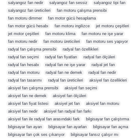
salyangoz fan nedir
,
salyangoz fan sessiz
,
salyangoz tipi fan
,
salyangoz fan üreticileri
,
fan motoru çalışma prensibi
,
fan motoru dimmer
,
fan motor gücü hesaplama
,
fan motor gücü hesabı
,
fan motoru ingilizce
,
jet motoru çeşitleri
,
jet motor çeşitleri
,
fan motoru klima
,
fan motoru ne işe yarar
,
fan motoru nedir
,
fan motoru üreticileri
,
fan motoru ses yapıyor
,
radyal fan çalışma prensibi
,
radyal fan özellikleri
,
radyal fan seçimi
,
radyal fan fiyatları
,
radyal fan ölçüleri
,
radyal fan hesabı
,
radyal fan ne işe yarar
,
radyal jet fan
,
radyal fan motoru
,
radyal fan ne demek
,
radyal fan nedir
,
radyal fan tasarımı
,
radyal fan üreticileri
,
aksiyel fan özellikleri
,
aksiyel fan çalışma prensibi
,
aksiyel fan seçimi
,
aksiyel fan ne demek
,
aksiyel fan ölçüleri
,
aksiyel fan fiyat listesi
,
aksiyel jet fan
,
aksiyel fan motoru
,
aksiyel fan nedir
,
aksiyel fan radyal fan farkı
,
aksiyel fan ile radyal fan arasındaki fark
,
bilgisayar fan çalıştırma
,
bilgisayar fan ayarı
,
bilgisayar fan ayarları
,
bilgisayar fan açma
,
bilgisayar fan çok ses çıkarıyor
,
bilgisayar fansız çalışır mı
,