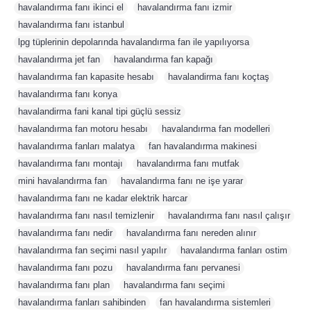
havalandırma fanı ikinci el
,
havalandırma fanı izmir
,
havalandırma fanı istanbul
,
lpg tüplerinin depolarında havalandırma fan ile yapılıyorsa
,
havalandırma jet fan
,
havalandırma fan kapağı
,
havalandırma fan kapasite hesabı
,
havalandirma fanı koçtaş
,
havalandırma fanı konya
,
havalandirma fani kanal tipi güçlü sessiz
,
havalandırma fan motoru hesabı
,
havalandırma fan modelleri
,
havalandırma fanları malatya
,
fan havalandırma makinesi
,
havalandırma fanı montajı
,
havalandırma fanı mutfak
,
mini havalandırma fan
,
havalandırma fanı ne işe yarar
,
havalandırma fanı ne kadar elektrik harcar
,
havalandırma fanı nasıl temizlenir
,
havalandırma fanı nasıl çalışır
,
havalandırma fanı nedir
,
havalandırma fanı nereden alınır
,
havalandırma fan seçimi nasıl yapılır
,
havalandırma fanları ostim
,
havalandırma fanı pozu
,
havalandırma fanı pervanesi
,
havalandırma fanı plan
,
havalandırma fanı seçimi
,
havalandırma fanları sahibinden
,
fan havalandırma sistemleri
,