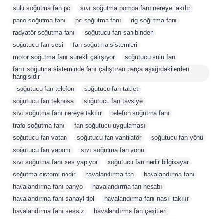
sulu soğutma fan pc
,
sıvı soğutma pompa fanı nereye takılır
,
pano soğutma fanı
,
pc soğutma fanı
,
rig soğutma fanı
,
radyatör soğutma fanı
,
soğutucu fan sahibinden
,
soğutucu fan sesi
,
fan soğutma sistemleri
,
motor soğutma fanı sürekli çalışıyor
,
soğutucu sulu fan
,
fanlı soğutma sisteminde fanı çalıştıran parça aşağıdakilerden
hangisidir
,
soğutucu fan telefon
,
soğutucu fan tablet
,
soğutucu fan teknosa
,
soğutucu fan tavsiye
,
sıvı soğutma fanı nereye takılır
,
telefon soğutma fanı
,
trafo soğutma fanı
,
fan soğutucu uygulaması
,
soğutucu fan vatan
,
soğutucu fan vantilatör
,
soğutucu fan yönü
,
soğutucu fan yapımı
,
sıvı soğutma fan yönü
,
sıvı soğutma fanı ses yapıyor
,
soğutucu fan nedir bilgisayar
,
soğutma sistemi nedir
,
havalandırma fan
,
havalandırma fanı
,
havalandırma fanı banyo
,
havalandırma fan hesabı
,
havalandırma fanı sanayi tipi
,
havalandırma fanı nasıl takılır
,
havalandırma fanı sessiz
,
havalandırma fan çeşitleri
,