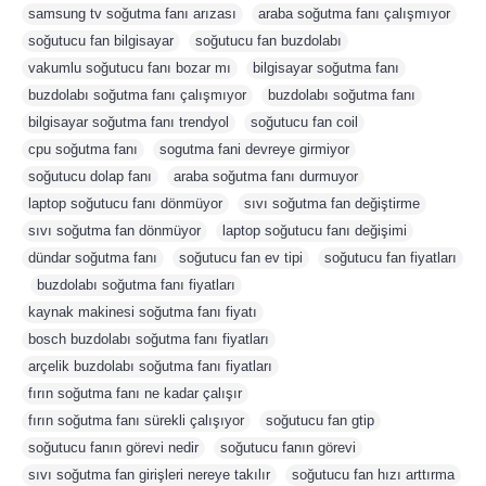
samsung tv soğutma fanı arızası
,
araba soğutma fanı çalışmıyor
,
soğutucu fan bilgisayar
,
soğutucu fan buzdolabı
,
vakumlu soğutucu fanı bozar mı
,
bilgisayar soğutma fanı
,
buzdolabı soğutma fanı çalışmıyor
,
buzdolabı soğutma fanı
,
bilgisayar soğutma fanı trendyol
,
soğutucu fan coil
,
cpu soğutma fanı
,
sogutma fani devreye girmiyor
,
soğutucu dolap fanı
,
araba soğutma fanı durmuyor
,
laptop soğutucu fanı dönmüyor
,
sıvı soğutma fan değiştirme
,
sıvı soğutma fan dönmüyor
,
laptop soğutucu fanı değişimi
,
dündar soğutma fanı
,
soğutucu fan ev tipi
,
soğutucu fan fiyatları
,
buzdolabı soğutma fanı fiyatları
,
kaynak makinesi soğutma fanı fiyatı
,
bosch buzdolabı soğutma fanı fiyatları
,
arçelik buzdolabı soğutma fanı fiyatları
,
fırın soğutma fanı ne kadar çalışır
,
fırın soğutma fanı sürekli çalışıyor
,
soğutucu fan gtip
,
soğutucu fanın görevi nedir
,
soğutucu fanın görevi
,
sıvı soğutma fan girişleri nereye takılır
,
soğutucu fan hızı arttırma