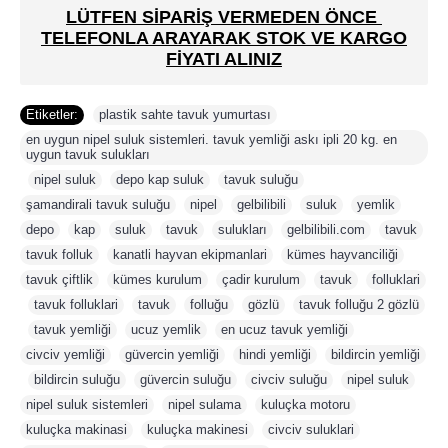
LÜTFEN SİPARİŞ VERMEDEN ÖNCE
TELEFONLA ARAYARAK STOK VE KARGO
FİYATI ALINIZ
Etiketler:
plastik sahte tavuk yumurtası
,
en uygun nipel suluk sistemleri. tavuk yemliği askı ipli 20 kg. en
uygun tavuk sulukları
,
nipel suluk
,
depo kap suluk
,
tavuk suluğu
,
şamandirali tavuk suluğu
,
nipel
,
gelbilibili
,
suluk
,
yemlik
,
depo
,
kap
,
suluk
,
tavuk
,
sulukları
,
gelbilibili.com
,
tavuk
,
tavuk folluk
,
kanatli hayvan ekipmanlari
,
kümes hayvanciliği
,
tavuk çiftlik
,
kümes kurulum
,
çadir kurulum
,
tavuk
,
folluklari
,
tavuk folluklari
,
tavuk
,
folluğu
,
gözlü
,
tavuk folluğu 2 gözlü
,
tavuk yemliği
,
ucuz yemlik
,
en ucuz tavuk yemliği
,
civciv yemliği
,
güvercin yemliği
,
hindi yemliği
,
bildircin yemliği
,
bildircin suluğu
,
güvercin suluğu
,
civciv suluğu
,
nipel suluk
,
nipel suluk sistemleri
,
nipel sulama
,
kuluçka motoru
,
kuluçka makinasi
,
kuluçka makinesi
,
civciv suluklari
,