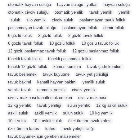
otomatik hayvan suluğu
,
hayvan suluğu fiyatlari
,
hayvan suluğu
,
otomatik civciv suluğu
,
otomatik yemlik
,
tavuk yemlik
,
yemlik
,
suluk
,
silo yemlik
,
civciv suluk
,
paslanmayan tavuk folluk
,
paslanmayan tavuk folluğu
,
paslanmayan folluk
,
demir folluk
,
6 gözlü folluk
,
2 gözlü folluk
,
2 gözlü tavuk folluk
,
6 gözlü tavuk folluk
,
10 gözlü folluk
,
10 gözlü tavuk folluk
,
12 gözlü paslanmaz tavuk folluk
,
12 gözlü paslanmaz folluk
,
tünekli tavuk folluk
,
tünekli paslanmaz folluk
,
tünekli 12 gözlü folluk
,
kümes kurulum
,
tavuk çadir kurulum
,
tavuk beslemek
,
tavuk büyütme
,
tavuk yetiştiriciliği
,
tavuk bakimi
,
kanatli hayvan bakimi
,
yemlik suluk
,
yemlik tavuk
,
otomatik yemlik
,
civciv yemlik
,
civciv makinasi kanatli malzemeleri
,
civciv makinesi
,
12 kg yemlik
,
tavuk yemliği
,
sülün yemlik
,
12 kg askili suluk
,
askili suluk
,
askili yemlik
,
sülün suluk
,
10 kg yemlik
,
10 lt suluk
,
10 lt askili suluk
,
özel üretim tavuk kafesi
,
özel üretim kafes
,
kafes
,
tavuk yetiştiriciliği
,
tavuk büyümek için gereken malzemeler
,