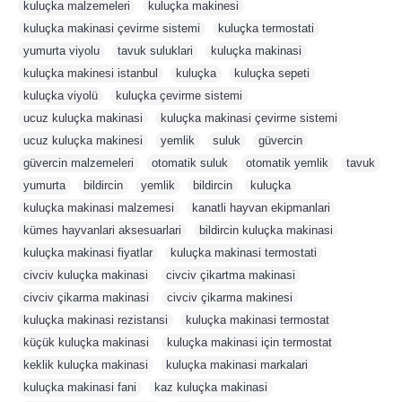
kuluçka malzemeleri
,
kuluçka makinesi
,
kuluçka makinasi çevirme sistemi
,
kuluçka termostati
,
yumurta viyolu
,
tavuk suluklari
,
kuluçka makinasi
,
kuluçka makinesi istanbul
,
kuluçka
,
kuluçka sepeti
,
kuluçka viyolü
,
kuluçka çevirme sistemi
,
ucuz kuluçka makinasi
,
kuluçka makinasi çevirme sistemi
,
ucuz kuluçka makinesi
,
yemlik
,
suluk
,
güvercin
,
güvercin malzemeleri
,
otomatik suluk
,
otomatik yemlik
,
tavuk
,
yumurta
,
bildircin
,
yemlik
,
bildircin
,
kuluçka
,
kuluçka makinasi malzemesi
,
kanatli hayvan ekipmanlari
,
kümes hayvanlari aksesuarlari
,
bildircin kuluçka makinasi
,
kuluçka makinasi fiyatlar
,
kuluçka makinasi termostati
,
civciv kuluçka makinasi
,
civciv çikartma makinasi
,
civciv çikarma makinasi
,
civciv çikarma makinesi
,
kuluçka makinasi rezistansi
,
kuluçka makinasi termostat
,
küçük kuluçka makinasi
,
kuluçka makinasi için termostat
,
keklik kuluçka makinasi
,
kuluçka makinasi markalari
,
kuluçka makinasi fani
,
kaz kuluçka makinasi
,